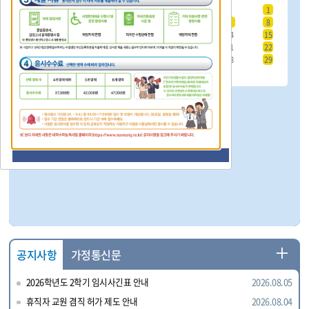
행
1
사
2
3
4
5
6
7
8
일
9
10
11
12
13
14
15
정
16
17
18
19
20
21
22
23
24
25
26
27
28
29
-
30
31
일,
월,
화,
수,
목,
금일 일정이 없습니다.
금,
토
더
공지사항
가정통신문
보
2026학년도 2학기 임시사긴표 안내
2026.08.05
기
휴직자 교원 겸직 허가 제도 안내
2026.08.04