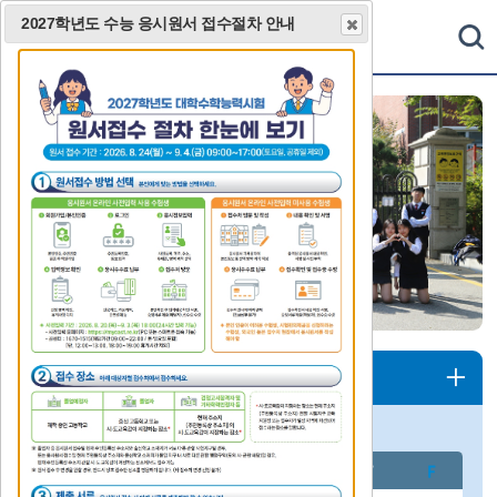
2027학년도 수능 응시원서 접수절차 안내
통
검색
합
검
색
닫
기
1
2
3
4
5
행사안내
더
보
기
이
다
2026년 08월
전
음
S
M
T
W
T
F
F
달
달