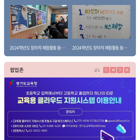
보
기
2024학년도 창의적 체험활동 동아리 발표회
2024학년도 창의적 체험활동 동아리 발표회
팝업존
이
일
다
리
1
1
전
시
음
스
페
정
페
트
이
지
이
보
지
지
기