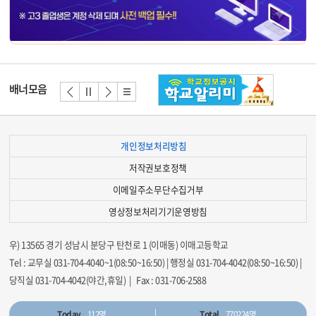
배너
배너
배너
배너
배너모음
이전
정지
다음
리스
트
개인정보처리방침
저작권보호정책
이메일주소무단수집거부
영상정보처리기기운영방침
우) 13565 경기 성남시 분당구 탄천로 1 (이매동) 이매고등학교
Tel : 교무실 031-704-4040~1(08:50~16:50) | 행정실 031-704-4042(08:50~16:50) |
당직실 031-704-4042(야간,휴일) | Fax : 031-706-2588
Today
112명
Total
770224명